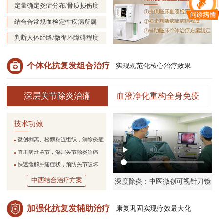
定量确定炎症分布/骨质损伤度
结合合常规血检定性疾病所属
判断人体经络/微循环障碍程度
个体化抗复发组合治疗
实现规范化核心治疗效果
深层关节除炎治痛
血液净化重构全身免疫
技术功效
微创剥离、松懈粘连组织，消除炎症
直击病灶关节，深层关节除炎治痛
快速缓解肿痛症状，预防关节破坏
中西结合治疗方案
深度除炎：中医微创可视针刀镜
加强化抗复发辅助治疗
康复巩固实现疗效最大化