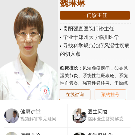
魏琳琳
·
门诊主任
贵阳强直医院门诊主任
毕业于郑州大学临川医学
寻找科学规范治疗风湿性疾病
的切入点
临床擅长
：风湿免疫疾病，如类风
湿关节炎、系统性红斑狼疮、系统
性血管炎、强直性脊柱炎、干燥综
合征、老年性骨关节炎、骨质疏松
在线咨询
预约挂号
等...
【详细】
健康讲堂
医生问答
视频解答常见疑问
临床医生答疑解惑