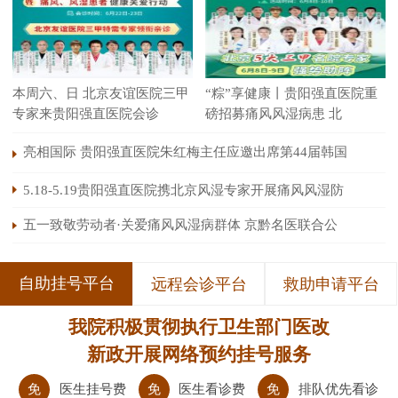
本周六、日 北京友谊医院三甲
“粽”享健康丨贵阳强直医院重
专家来贵阳强直医院会诊
磅招募痛风风湿病患 北
亮相国际 贵阳强直医院朱红梅主任应邀出席第44届韩国
5.18-5.19贵阳强直医院携北京风湿专家开展痛风风湿防
五一致敬劳动者·关爱痛风风湿病群体 京黔名医联合公
自助挂号平台
远程会诊平台
救助申请平台
我院积极贯彻执行卫生部门医改
新政开展网络预约挂号服务
免
医生挂号费
免
医生看诊费
免
排队优先看诊