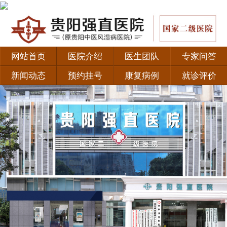
网站首页
医院介绍
医生团队
专家问答
新闻动态
预约挂号
康复病例
就诊评价
·
如何正确认识强直性脊柱炎？
·
患者福音！北京积水潭医院黄彦弘教授联合贵阳强直
·
贵阳类风湿专科医院有哪些 治疗类风湿有哪些好的
·
新妈妈为什么会易得产后风湿？